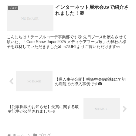
インターネット展示会.tvで紹介さ
ブログ
れました！🌸
こんにちは！テーブルコーデ事業部です😄 先日ブース出展をさせて
頂いた、「Care Show Japan2025 メディケアフーズ展」の弊社の様
子を取材していただきました🎤 ↑のURLよりご覧いただけます👀 是
非ご覧ください！🤗
【導入事例公開】明舞中央病院様にて初
の病院での導入事例です🏥
【記事掲載のお知らせ】受賞に関する取
材記事が公開されました📣
ホーム
ブログ