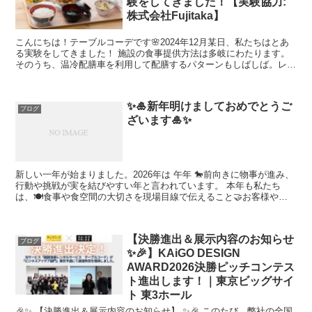
験をしてきました！【実験協力:
株式会社Fujitaka】
こんにちは！テーブルコーデです🌸2024年12月某日、私たちはとあ
る実験をしてきました！ 施設の食事提供方法は多岐にわたります。
そのうち、温冷配膳車を利用して配膳するパターンもしばしば。レン
タルにご興味をお持ちの方からよくご質問を頂くのが、...
✨🎍新年明けましておめでとうご
ブログ
ざいます🎍✨
新しい一年が始まりました。2026年は 午年 🐎前向きに物事が進み、
行動や挑戦が実を結びやすい年と言われています。 本年も私たち
は、🍽️食事や食空間の大切さを現場目線で伝えること🤝お客様や関
係者の皆さまと丁寧に向き合うこと💡日々の業務に役立...
【決勝進出＆展示内容のお知らせ
ブログ
✨🎉】KAiGO DESIGN
AWARD2026決勝ピッチコンテス
ト進出します！｜東京ビッグサイ
ト 東3ホール
🎉✨ 【決勝進出＆展示内容のお知らせ】 ✨🎉 このたび、弊社の全国