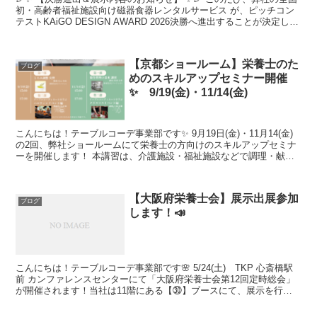
初・高齢者福祉施設向け磁器食器レンタルサービス が、ピッチコン
テストKAiGO DESIGN AWARD 2026決勝へ進出することが決定しま
した！👏✨ 本コンテストは、全国...
【京都ショールーム】栄養士のた
ブログ
めのスキルアップセミナー開催
✨ 9/19(金)・11/14(金)
こんにちは！テーブルコーデ事業部です✨ 9月19日(金)・11月14(金)
の2回、弊社ショールームにて栄養士の方向けのスキルアップセミナ
ーを開催します！ 本講習は、介護施設・福祉施設などで調理・献立
作成・配膳に関わる方向けに開催します。全2...
【大阪府栄養士会】展示出展参加
ブログ
します！📣
こんにちは！テーブルコーデ事業部です🌸 5/24(土) TKP 心斎橋駅
前 カンファレンスセンターにて「大阪府栄養士会第12回定時総会」
が開催されます！当社は11階にある【㉚】ブースにて、展示を行っ
ております♪食器レンタルサービスだけでなく...